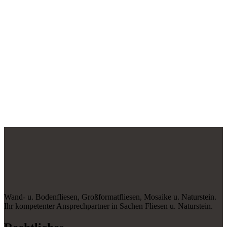
Wand- u. Bodenfliesen, Großformatfliesen, Mosaike u. Naturstein.
Ihr kompetenter Ansprechpartner in Sachen Fliesen u. Naturstein.