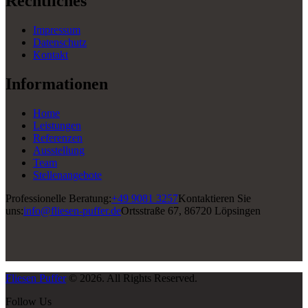
Rechtliches
Impressum
Datenschutz
Kontakt
Informationen
Home
Leistungen
Referenzen
Ausstellung
Team
Stellenangebote
Professionelle Beratung:
+49 9081 3257
Kontaktieren Sie
uns:
info@fliesen-puffer.de
Ortsstraße 67, 86720 Löpsingen
Fliesen Puffer
© 2026. All Rights Reserved.
Follow Us